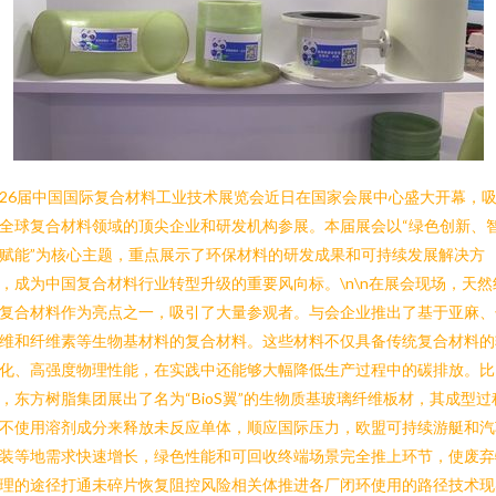
26届中国国际复合材料工业技术展览会近日在国家会展中心盛大开幕，
全球复合材料领域的顶尖企业和研发机构参展。本届展会以“绿色创新、
赋能”为核心主题，重点展示了环保材料的研发成果和可持续发展解决方
，成为中国复合材料行业转型升级的重要风向标。\n\n在展会现场，天然
复合材料作为亮点之一，吸引了大量参观者。与会企业推出了基于亚麻、
维和纤维素等生物基材料的复合材料。这些材料不仅具备传统复合材料的
化、高强度物理性能，在实践中还能够大幅降低生产过程中的碳排放。比
，东方树脂集团展出了名为“BioS翼”的生物质基玻璃纤维板材，其成型过
不使用溶剂成分来释放未反应单体，顺应国际压力，欧盟可持续游艇和汽
装等地需求快速增长，绿色性能和可回收终端场景完全推上环节，使废弃
理的途径打通未碎片恢复阻控风险相关体推进各厂闭环使用的路径技术现